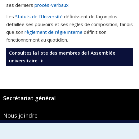
ses derniers
procès-verbaux.
Les
Statuts de l'Université
définissent de façon plus
détaillée ses pouvoirs et ses règles de composition, tandis
que son
règlement de régie interne
définit son
fonctionnement au quotidien.
Consultez la liste des membres de l'Assemblée
universitaire
Secrétariat général
Nous joindre
Pavillon Roger-Gaudry
2900, boulevard Édouard-Montpetit
Bureau Y-100-1