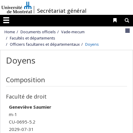
Passer
/
Secrétariat général
au
contenu
Liens 
R
Menu
N
Home
Documents officiels
Vade-mecum
Facultés et départements
Officiers facultaires et départementaux
Doyens
Doyens
Composition
Faculté de droit
Geneviève Saumier
m-1
CU-0695-5.2
2029-07-31