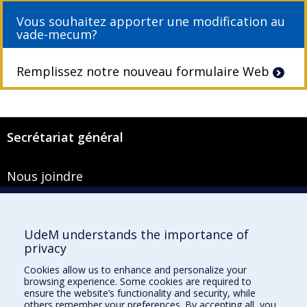
Vous souhaitez apporter une modification au
vade-mecum?
Remplissez notre nouveau formulaire Web
Secrétariat général
Nous joindre
Pavillon Roger-Gaudry
2900, boulevard Édouard-Montpetit
Bureau Y-100-1
UdeM understands the importance of
Montréal (Québec) H3T 1J4
privacy
Courriel :
secretariat-general@umontreal.ca
Cookies allow us to enhance and personalize your
browsing experience. Some cookies are required to
Admission
ensure the website’s functionality and security, while
others remember your preferences. By accepting all, you
Plan du site