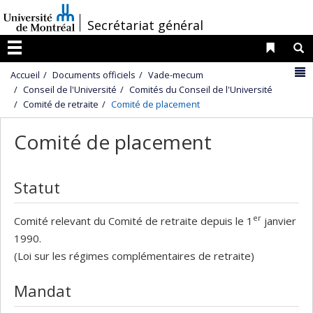
Passer
/
Secrétariat général
au
contenu
Liens 
R
Menu
N
Accueil
Documents officiels
Vade-mecum
Conseil de l'Université
Comités du Conseil de l'Université
Comité de retraite
Comité de placement
Comité de placement
Statut
er
Comité relevant du Comité de retraite depuis le 1
janvier
1990.
(Loi sur les régimes complémentaires de retraite)
Mandat