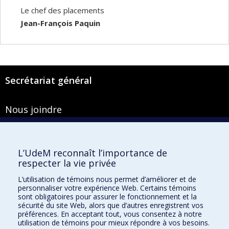
Le chef des placements
Jean-François Paquin
Secrétariat général
Nous joindre
Pavillon Roger-Gaudry
2900, boulevard Édouard-Montpetit
Bureau Y-100-1
L’UdeM reconnaît l’importance de
Montréal (Québec) H3T 1J4
respecter la vie privée
Courriel :
secretariat-general@umontreal.ca
L’utilisation de témoins nous permet d’améliorer et de
personnaliser votre expérience Web. Certains témoins
Admission
sont obligatoires pour assurer le fonctionnement et la
sécurité du site Web, alors que d’autres enregistrent vos
Plan du site
préférences. En acceptant tout, vous consentez à notre
utilisation de témoins pour mieux répondre à vos besoins.
Accessibilité