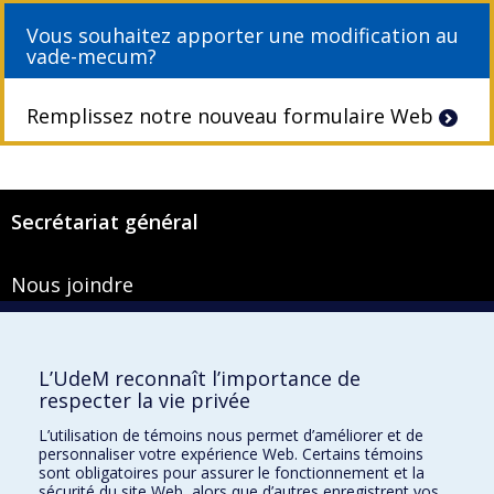
Vous souhaitez apporter une modification au
vade-mecum?
Remplissez notre nouveau formulaire Web
Secrétariat général
Nous joindre
Pavillon Roger-Gaudry
2900, boulevard Édouard-Montpetit
Bureau Y-100-1
L’UdeM reconnaît l’importance de
Montréal (Québec) H3T 1J4
respecter la vie privée
Courriel :
secretariat-general@umontreal.ca
L’utilisation de témoins nous permet d’améliorer et de
personnaliser votre expérience Web. Certains témoins
Admission
sont obligatoires pour assurer le fonctionnement et la
sécurité du site Web, alors que d’autres enregistrent vos
Plan du site