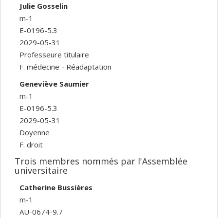
Julie Gosselin
m-1
E-0196-5.3
2029-05-31
Professeure titulaire
F. médecine - Réadaptation
Geneviève Saumier
m-1
E-0196-5.3
2029-05-31
Doyenne
F. droit
Trois membres nommés par l'Assemblée
universitaire
Catherine Bussières
m-1
AU-0674-9.7