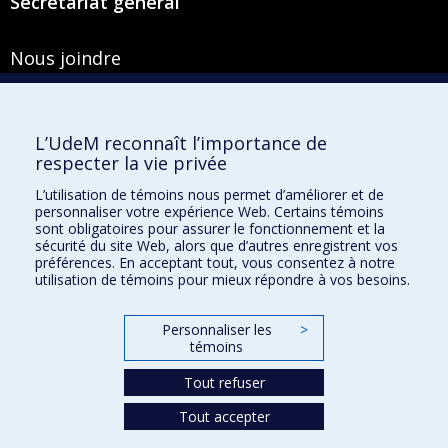
Secrétariat général
Nous joindre
Pavillon Roger-Gaudry
2900, boulevard Édouard-Montpetit
Bureau Y-100-1
L’UdeM reconnaît l’importance de
Montréal (Québec) H3T 1J4
respecter la vie privée
Courriel :
secretariat-general@umontreal.ca
L’utilisation de témoins nous permet d’améliorer et de
personnaliser votre expérience Web. Certains témoins
Admission
sont obligatoires pour assurer le fonctionnement et la
sécurité du site Web, alors que d’autres enregistrent vos
Plan du site
préférences. En acceptant tout, vous consentez à notre
utilisation de témoins pour mieux répondre à vos besoins.
Accessibilité
Plan du campus
Personnaliser les
>
témoins
Accès au portail sécurisé du Secrétariat général
Recherche dans le vade-mecum
Tout refuser
Tout accepter