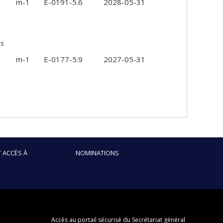
m-1
E-0191-5.6
2028-05-31
es
m-1
E-0177-5.9
2027-05-31
 ACCÈS À
NOMINATIONS
Accès au portail sécurisé du Secrétariat général