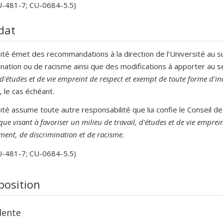
U-481-7; CU-0684-5.5)
dat
té émet des recommandations à la direction de l’Université au suj
ination ou de racisme ainsi que des modifications à apporter au s
, d'études et de vie empreint de respect et exempt de toute forme d'in
, le cas échéant.
té assume toute autre responsabilité que lui confie le Conseil de
ique visant à favoriser un milieu de travail, d'études et de vie emprei
ment, de discrimination et de racisme
.
U-481-7; CU-0684-5.5)
osition
dente