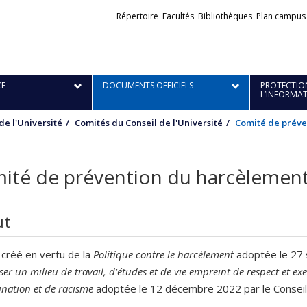
Liens
Répertoire
Facultés
Bibliothèques
Plan campus
externes
E
DOCUMENTS OFFICIELS
PROTECTION
L’INFORMA
de l'Université
Comités du Conseil de l'Université
Comité de préve
ité de prévention du harcèlement 
ut
créé en vertu de la
Politique contre le harcèlement
adoptée le 27 
iser un milieu de travail, d’études et de vie empreint de respect et e
ination et de racisme
adoptée le 12 décembre 2022 par le Conseil de