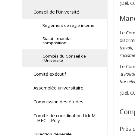
(Dél. C
Conseil de l'Université
Man
Règlement de régie interne
Le Comi
Statut - mandat -
discrim
composition
travail
racisme
Comités du Conseil de
l'Université
Le Comi
Comité exécutif
la
Polit
harcèle
Assemblée universitaire
(Dél. C
Commission des études
Comp
Comité de coordination UdeM
– HEC – Poly
Prési
Direction générale