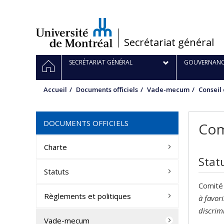
Passer
au
contenu
/
Secrétariat général
Navigation
ACCUEIL
SECRÉTARIAT GÉNÉRAL
GOUVERNANC
principale
Accueil
Documents officiels
Vade-mecum
Conseil 
DOCUMENTS OFFICIELS
Com
Charte
Stat
Statuts
Comité 
Règlements et politiques
à favor
discrim
Vade-mecum