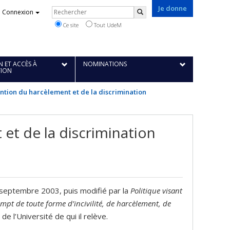
Je donne
Rechercher
Connexion
Rechercher
Ce site
Tout UdeM
 ET ACCÈS À
NOMINATIONS
TION
ntion du harcèlement et de la discrimination
et de la discrimination
septembre 2003, puis modifié par la
Politique visant
xempt de toute forme d’incivilité, de harcèlement, de
 l’Université de qui il relève.