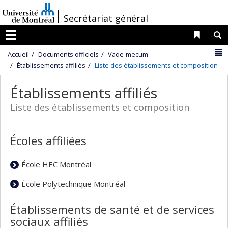
Passer
/
Secrétariat général
au
contenu
Liens 
R
Menu
N
Accueil
Documents officiels
Vade-mecum
Établissements affiliés
Liste des établissements et composition
Établissements affiliés
Liste des établissements et composition
Écoles affiliées
École HEC Montréal
École Polytechnique Montréal
Établissements de santé et de services
sociaux affiliés