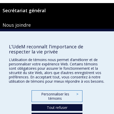
Secrétariat général
Nous joindre
Pavillon Roger-Gaudry
2900, boulevard Édouard-Montpetit
Bureau Y-100-1
L’UdeM reconnaît l’importance de
Montréal (Québec) H3T 1J4
respecter la vie privée
Courriel :
secretariat-general@umontreal.ca
L’utilisation de témoins nous permet d’améliorer et de
personnaliser votre expérience Web. Certains témoins
Admission
sont obligatoires pour assurer le fonctionnement et la
sécurité du site Web, alors que d’autres enregistrent vos
Plan du site
préférences. En acceptant tout, vous consentez à notre
utilisation de témoins pour mieux répondre à vos besoins.
Accessibilité
Plan du campus
Personnaliser les
>
Accès au portail sécurisé du Secrétariat général
témoins
Recherche dans le vade-mecum
Tout refuser