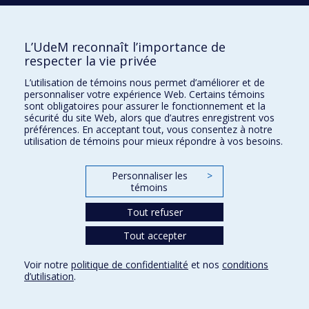
Pavillon Roger-Gaudry
2900, boulevard Édouard-Montpetit
Bureau Y-100-1
L’UdeM reconnaît l’importance de
Montréal (Québec) H3T 1J4
respecter la vie privée
Courriel :
secretariat-general@umontreal.ca
L’utilisation de témoins nous permet d’améliorer et de
personnaliser votre expérience Web. Certains témoins
Admission
sont obligatoires pour assurer le fonctionnement et la
sécurité du site Web, alors que d’autres enregistrent vos
Plan du site
préférences. En acceptant tout, vous consentez à notre
utilisation de témoins pour mieux répondre à vos besoins.
Accessibilité
Plan du campus
Personnaliser les
>
témoins
Accès au portail sécurisé du Secrétariat général
Recherche dans le vade-mecum
Tout refuser
Tout accepter
Confidentialité
Voir notre
politique de confidentialité
et nos
conditions
Conditions d’utilisation
d’utilisation
.
Paramètres des témoins
Université de