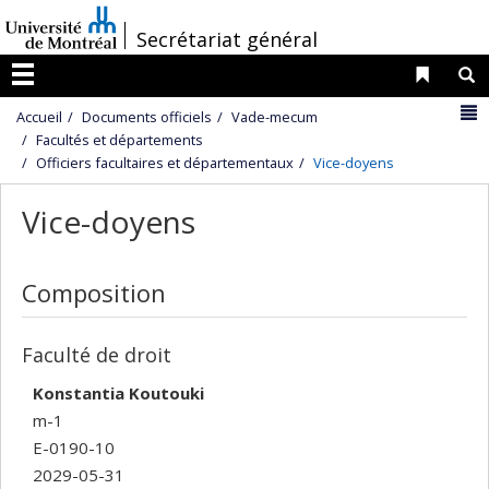
Passer
/
Secrétariat général
au
contenu
Liens 
R
Menu
N
Accueil
Documents officiels
Vade-mecum
Facultés et départements
Officiers facultaires et départementaux
Vice-doyens
Vice-doyens
Composition
Faculté de droit
Konstantia Koutouki
m-1
E-0190-10
2029-05-31