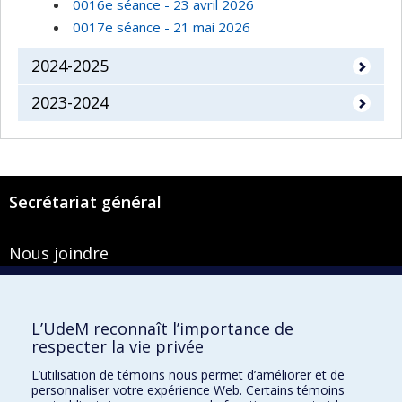
0016e séance - 23 avril 2026
0017e séance - 21 mai 2026
2024-2025
2023-2024
Secrétariat général
Nous joindre
Pavillon Roger-Gaudry
2900, boulevard Édouard-Montpetit
Bureau Y-100-1
L’UdeM reconnaît l’importance de
Montréal (Québec) H3T 1J4
respecter la vie privée
Courriel :
secretariat-general@umontreal.ca
L’utilisation de témoins nous permet d’améliorer et de
personnaliser votre expérience Web. Certains témoins
Admission