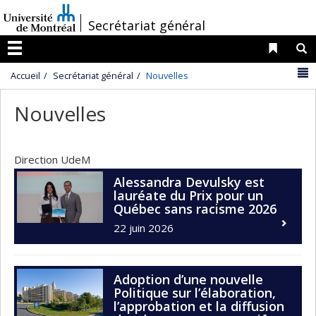
Passer
/
Secrétariat général
au
contenu
Liens 
R
Menu
N
Accueil
Secrétariat général
Nouvelles
Nouvelles
Direction UdeM
Alessandra Devulsky est
lauréate du Prix pour un
Québec sans racisme 2026
22 juin 2026
Adoption d’une nouvelle
Politique sur l’élaboration,
l’approbation et la diffusion