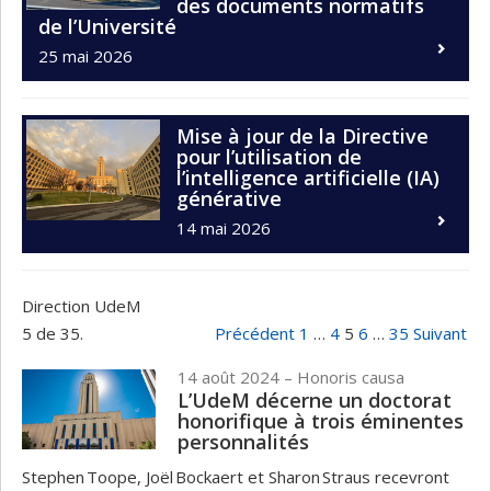
des documents normatifs
de l’Université
25 mai 2026
Mise à jour de la Directive
pour l’utilisation de
l’intelligence artificielle (IA)
générative
14 mai 2026
Direction UdeM
5 de 35.
Précédent
1
…
4
5
6
…
35
Suivant
14 août 2024
– Honoris causa
L’UdeM décerne un doctorat
honorifique à trois éminentes
personnalités
Stephen Toope, Joël Bockaert et Sharon Straus recevront