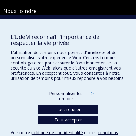
Nous joindre
Pavillon Roger-Gaudry
2900, boulevard Édouard-Montpetit
Bureau Y-100-1
L’UdeM reconnaît l’importance de
Montréal (Québec) H3T 1J4
respecter la vie privée
Courriel :
secretariat-general@umontreal.ca
L’utilisation de témoins nous permet d’améliorer et de
personnaliser votre expérience Web. Certains témoins
Admission
sont obligatoires pour assurer le fonctionnement et la
sécurité du site Web, alors que d’autres enregistrent vos
Plan du site
préférences. En acceptant tout, vous consentez à notre
utilisation de témoins pour mieux répondre à vos besoins.
Accessibilité
Plan du campus
Personnaliser les
>
Accès au portail sécurisé du Secrétariat général
témoins
Recherche dans le vade-mecum
Tout refuser
Tout accepter
Confidentialité
Voir notre
politique de confidentialité
et nos
conditions