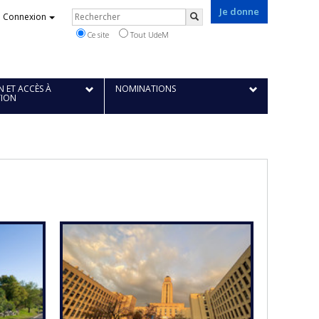
Je donne
Rechercher
Connexion
Rechercher
Ce site
Tout UdeM
 ET ACCÈS À
NOMINATIONS
TION