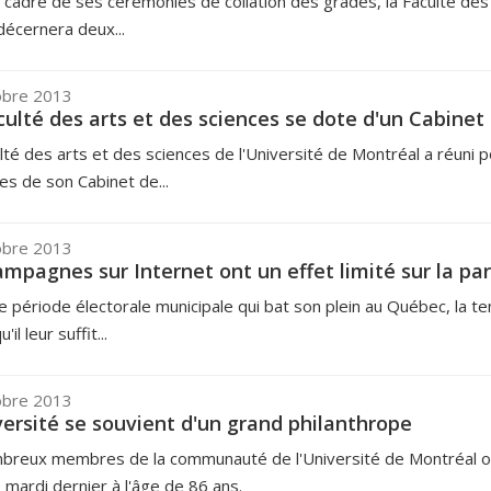
 cadre de ses cérémonies de collation des grades, la Faculté des
décernera deux...
obre 2013
culté des arts et des sciences se dote d'un Cabin
lté des arts et des sciences de l'Université de Montréal a réuni po
s de son Cabinet de...
obre 2013
ampagnes sur Internet ont un effet limité sur la part
e période électorale municipale qui bat son plein au Québec, la te
'il leur suffit...
obre 2013
versité se souvient d'un grand philanthrope
breux membres de la communauté de l'Université de Montréal o
mardi dernier à l'âge de 86 ans.