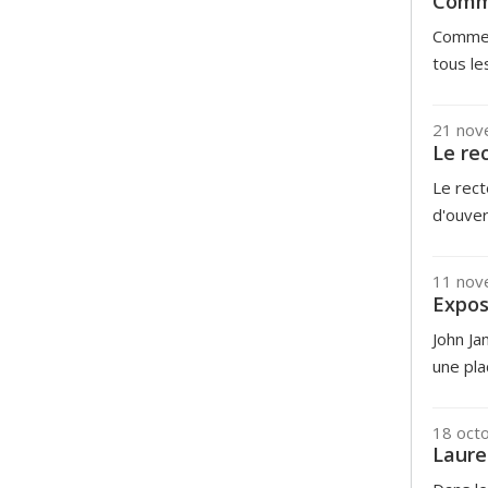
Comme
Comment
tous le
21 nov
Le re
Le rect
d'ouver
11 nov
Expos
John Ja
une pla
18 oct
Laure