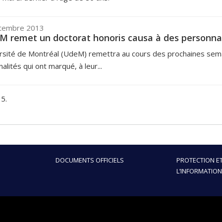
tembre 2013
M remet un doctorat honoris causa à des personna
rsité de Montréal (UdeM) remettra au cours des prochaines sem
alités qui ont marqué, à leur...
5.
DOCUMENTS OFFICIELS
PROTECTION ET
L’INFORMATION