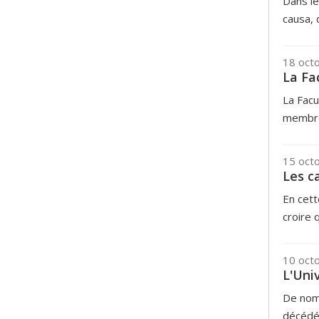
Dans le
causa, 
18 oct
La Fa
La Facu
membre
15 oct
Les c
En cett
croire qu
10 oct
L'Uni
De nom
décédé 