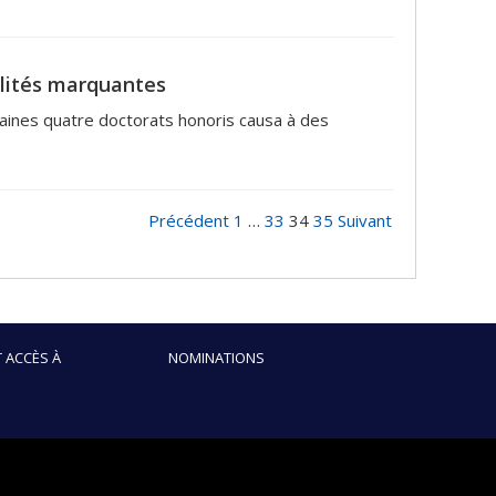
lités marquantes
aines quatre doctorats honoris causa à des
Précédent
1
…
33
34
35
Suivant
 ACCÈS À
NOMINATIONS