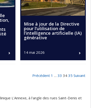
lle
tion,
Mise à jour de la Directive
pour l’utilisation de
nts
l’intelligence artificielle (IA)
ité
générative
14 mai 2026
Précédent
1
…
33
34
35
Suivant
nique L'Annexe, à l'angle des rues Saint-Denis et