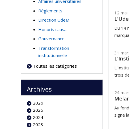
Affaires universitaires
Règlements
12 mai
L'Ude
Direction UdeM
Du 14 m
Honoris causa
marquan
Gouvernance
Transformation
31 mar
institutionnelle
L'Ins
Toutes les catégories
L'Insti
trois d
Archives
24 mar
Melan
2026
Au fond
2025
signe la
2024
2023