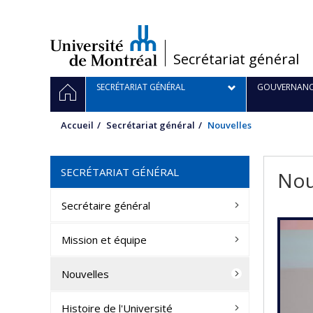
Passer
au
contenu
/
Secrétariat général
Navigation
ACCUEIL
SECRÉTARIAT GÉNÉRAL
GOUVERNANC
principale
Accueil
Secrétariat général
Nouvelles
SECRÉTARIAT GÉNÉRAL
Nou
Secrétaire général
Mission et équipe
Nouvelles
Histoire de l'Université