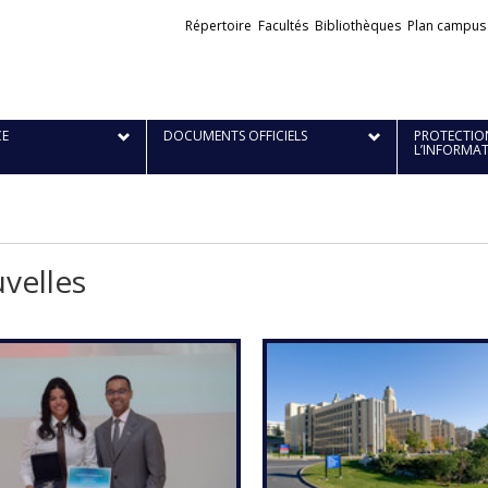
Liens
Répertoire
Facultés
Bibliothèques
Plan campus
externes
E
DOCUMENTS OFFICIELS
PROTECTION
L’INFORMA
velles