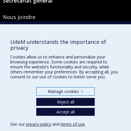
Secrétariat général
Nous joindre
Pavillon Roger-Gaudry
2900, boulevard Édouard-Montpetit
Bureau Y-100-1
UdeM understands the importance of
Montréal (Québec) H3T 1J4
privacy
Courriel :
secretariat-general@umontreal.ca
Cookies allow us to enhance and personalize your
browsing experience. Some cookies are required to
Admission
ensure the website’s functionality and security, while
others remember your preferences. By accepting all, you
Plan du site
consent to our use of cookies to better serve you.
Accessibilité
Manage cookies
>
Plan du campus
Accès au portail sécurisé du Secrétariat général
Reject all
Recherche dans le vade-mecum
Accept all
See our
privacy policy
and
terms of use
.