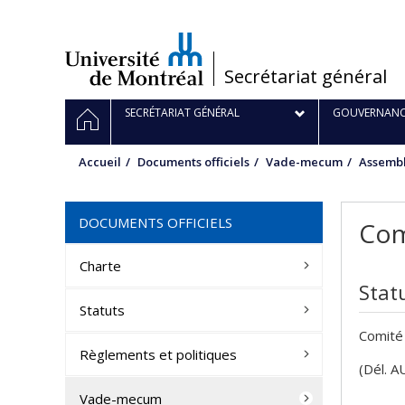
Passer
au
contenu
/
Secrétariat général
Navigation
ACCUEIL
SECRÉTARIAT GÉNÉRAL
GOUVERNANC
principale
Accueil
Documents officiels
Vade-mecum
Assembl
DOCUMENTS OFFICIELS
Com
Charte
Stat
Statuts
Comité 
Règlements et politiques
(Dél. A
Vade-mecum