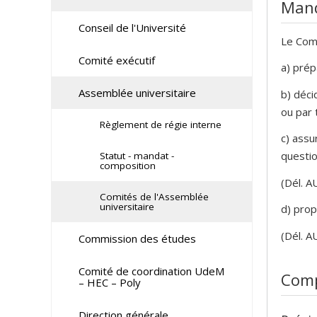
Man
Conseil de l'Université
Le Comi
Comité exécutif
a) prép
Assemblée universitaire
b) déci
ou par 
Règlement de régie interne
c) assu
questio
Statut - mandat -
composition
(Dél. A
Comités de l'Assemblée
universitaire
d) prop
(Dél. A
Commission des études
Comité de coordination UdeM
Comp
– HEC – Poly
Direction générale