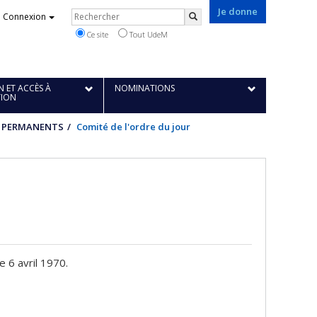
Je donne
Rechercher
Connexion
Rechercher
Ce site
Tout UdeM
 ET ACCÈS À
NOMINATIONS
TION
S PERMANENTS
Comité de l'ordre du jour
e 6 avril 1970.