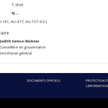
F. droit
N ...
U-161, AU-677, AU-157-6.3.)
taire
Judith Semco-Nickner
Conseillère en gouvernance
Secrétariat général
DOCUMENTS OFFICIELS
PROTECTION ET
L’INFORMATION