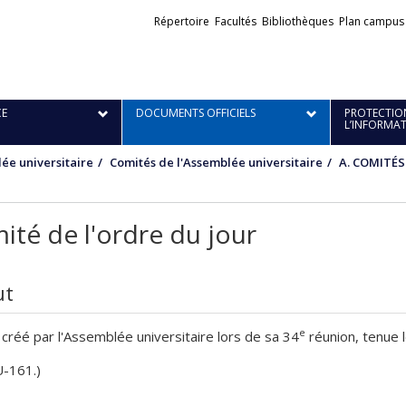
Liens
Répertoire
Facultés
Bibliothèques
Plan campus
externes
E
DOCUMENTS OFFICIELS
PROTECTION
L’INFORMA
ée universitaire
Comités de l'Assemblée universitaire
A. COMITÉ
ité de l'ordre du jour
ut
e
créé par l'Assemblée universitaire lors de sa 34
réunion, tenue l
U-161.)