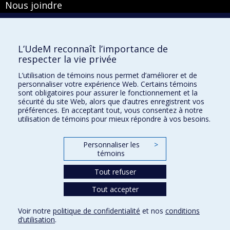
Nous joindre
Pavillon Roger-Gaudry
2900, boulevard Édouard-Montpetit
Bureau Y-100-1
L’UdeM reconnaît l’importance de
Montréal (Québec) H3T 1J4
respecter la vie privée
Courriel :
secretariat-general@umontreal.ca
L’utilisation de témoins nous permet d’améliorer et de
personnaliser votre expérience Web. Certains témoins
Admission
sont obligatoires pour assurer le fonctionnement et la
sécurité du site Web, alors que d’autres enregistrent vos
Plan du site
préférences. En acceptant tout, vous consentez à notre
utilisation de témoins pour mieux répondre à vos besoins.
Accessibilité
Plan du campus
Personnaliser les
>
témoins
Accès au portail sécurisé du Secrétariat général
Recherche dans le vade-mecum
Tout refuser
Tout accepter
Confidentialité
Voir notre
politique de confidentialité
et nos
conditions
Conditions d’utilisation
d’utilisation
.