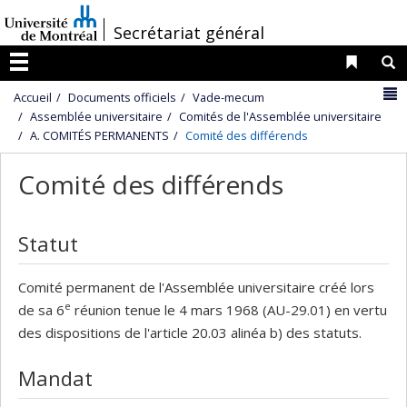
Passer
/
Secrétariat général
au
contenu
Liens 
R
Menu
N
Accueil
Documents officiels
Vade-mecum
Assemblée universitaire
Comités de l'Assemblée universitaire
A. COMITÉS PERMANENTS
Comité des différends
Comité des différends
Statut
Comité permanent de l'Assemblée universitaire créé lors
e
de sa 6
réunion tenue le 4 mars 1968 (AU-29.01) en vertu
des dispositions de l'article 20.03 alinéa b) des statuts.
Mandat