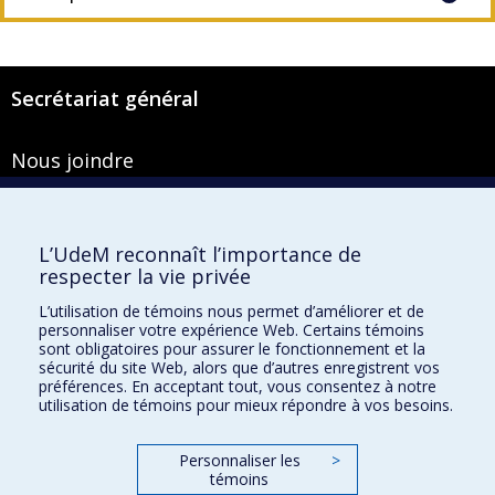
Secrétariat général
Nous joindre
Pavillon Roger-Gaudry
2900, boulevard Édouard-Montpetit
Bureau Y-100-1
L’UdeM reconnaît l’importance de
Montréal (Québec) H3T 1J4
respecter la vie privée
Courriel :
secretariat-general@umontreal.ca
L’utilisation de témoins nous permet d’améliorer et de
personnaliser votre expérience Web. Certains témoins
Admission
sont obligatoires pour assurer le fonctionnement et la
sécurité du site Web, alors que d’autres enregistrent vos
Plan du site
préférences. En acceptant tout, vous consentez à notre
utilisation de témoins pour mieux répondre à vos besoins.
Accessibilité
Plan du campus
Personnaliser les
>
Accès au portail sécurisé du Secrétariat général
témoins