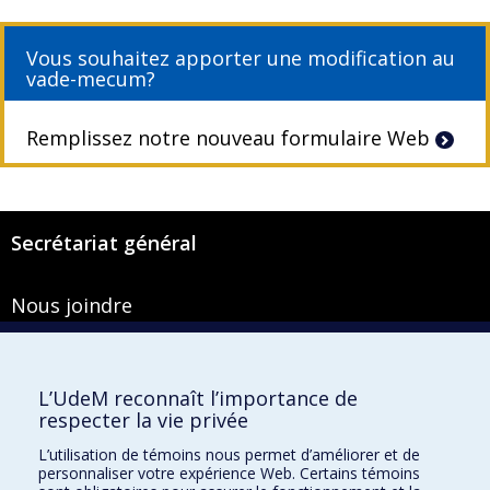
Vous souhaitez apporter une modification au
vade-mecum?
Remplissez notre nouveau formulaire Web
Secrétariat général
Nous joindre
Pavillon Roger-Gaudry
2900, boulevard Édouard-Montpetit
Bureau Y-100-1
L’UdeM reconnaît l’importance de
Montréal (Québec) H3T 1J4
respecter la vie privée
Courriel :
secretariat-general@umontreal.ca
L’utilisation de témoins nous permet d’améliorer et de
personnaliser votre expérience Web. Certains témoins
Admission