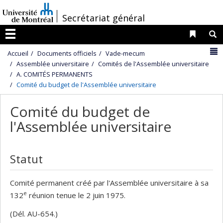
Passer
/
Secrétariat général
au
contenu
Liens 
R
Menu
N
Accueil
Documents officiels
Vade-mecum
Assemblée universitaire
Comités de l'Assemblée universitaire
A. COMITÉS PERMANENTS
Comité du budget de l'Assemblée universitaire
Comité du budget de
l'Assemblée universitaire
Statut
Comité permanent créé par l'Assemblée universitaire à sa
e
132
réunion tenue le 2 juin 1975.
(Dél. AU-654.)