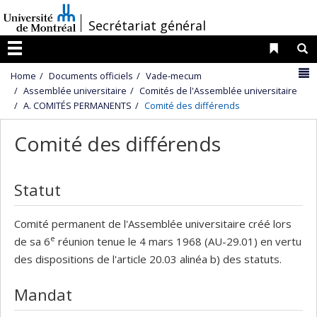
Passer
/
Secrétariat général
au
contenu
Liens 
R
Menu
N
Home
Documents officiels
Vade-mecum
Assemblée universitaire
Comités de l'Assemblée universitaire
A. COMITÉS PERMANENTS
Comité des différends
Comité des différends
Statut
Comité permanent de l'Assemblée universitaire créé lors
e
de sa 6
réunion tenue le 4 mars 1968 (AU-29.01) en vertu
des dispositions de l'article 20.03 alinéa b) des statuts.
Mandat