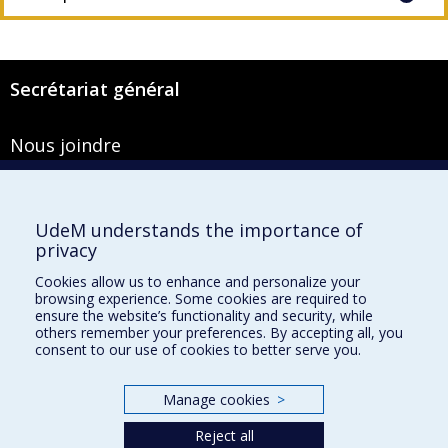
Secrétariat général
Nous joindre
Pavillon Roger-Gaudry
2900, boulevard Édouard-Montpetit
Bureau Y-100-1
UdeM understands the importance of
Montréal (Québec) H3T 1J4
privacy
Courriel :
secretariat-general@umontreal.ca
Cookies allow us to enhance and personalize your
browsing experience. Some cookies are required to
Admission
ensure the website’s functionality and security, while
others remember your preferences. By accepting all, you
Plan du site
consent to our use of cookies to better serve you.
Accessibilité
Manage cookies
>
Plan du campus
Accès au portail sécurisé du Secrétariat général
Reject all