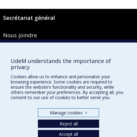
Secrétariat général
Nous joindre
Pavillon Roger-Gaudry
2900, boulevard Édouard-Montpetit
Bureau Y-100-1
UdeM understands the importance of
Montréal (Québec) H3T 1J4
privacy
Courriel :
secretariat-general@umontreal.ca
Cookies allow us to enhance and personalize your
browsing experience. Some cookies are required to
Admission
ensure the website’s functionality and security, while
others remember your preferences. By accepting all, you
Plan du site
consent to our use of cookies to better serve you.
Accessibilité
Manage cookies
>
Plan du campus
Accès au portail sécurisé du Secrétariat général
Reject all
Recherche dans le vade-mecum
Accept all