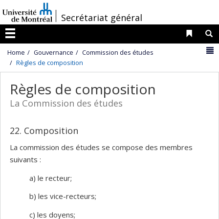
Passer
/
Secrétariat général
au
contenu
Liens 
R
Menu
N
Home
Gouvernance
Commission des études
Règles de composition
Règles de composition
La Commission des études
22. Composition
La commission des études se compose des membres
suivants :
a) le recteur;
b) les vice-recteurs;
c) les doyens;