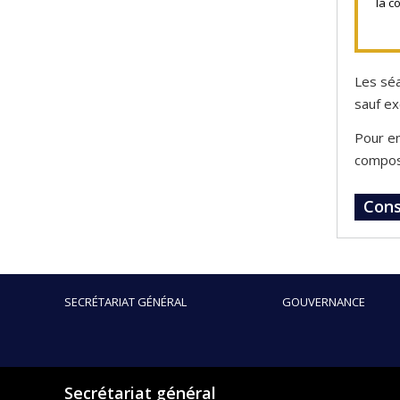
la c
Les séa
sauf ex
Pour en
composi
Cons
SECRÉTARIAT GÉNÉRAL
GOUVERNANCE
Secrétariat général