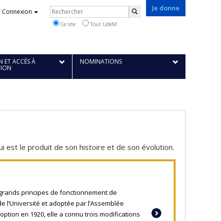
Je donne
Rechercher
Connexion
Rechercher
Ce site
Tout UdeM
 ET ACCÈS À
NOMINATIONS
TION
 est le produit de son histoire et de son évolution.
 grands principes de fonctionnement de
 de l’Université et adoptée par l’Assemblée
tion en 1920, elle a connu trois modifications