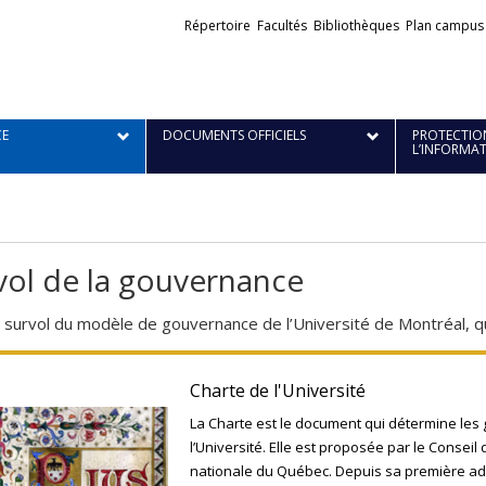
Liens
Répertoire
Facultés
Bibliothèques
Plan campus
externes
E
DOCUMENTS OFFICIELS
PROTECTION
L’INFORMA
vol de la gouvernance
n survol du modèle de gouvernance de l’Université de Montréal, qui
Charte de l'Université
La Charte est le document qui détermine les
l’Université. Elle est proposée par le Conseil
nationale du Québec. Depuis sa première adop