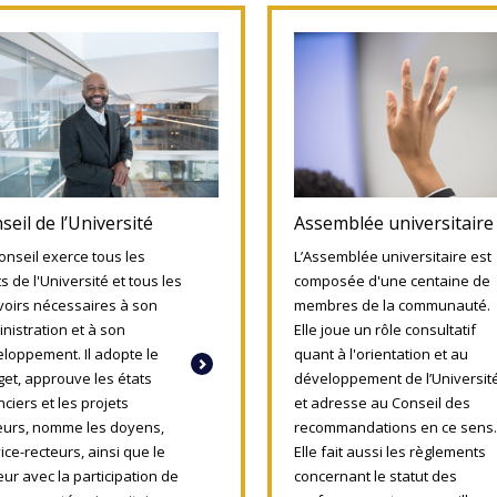
seil de l’Université
Assemblée universitaire
onseil exerce tous les
L’Assemblée universitaire est
ts de l'Université et tous les
composée d'une centaine de
oirs nécessaires à son
membres de la communauté.
nistration et à son
Elle joue un rôle consultatif
loppement. Il adopte le
quant à l'orientation et au
et, approuve les états
développement de l’Universit
nciers et les projets
et adresse au Conseil des
urs, nomme les doyens,
recommandations en ce sens.
vice-recteurs, ainsi que le
Elle fait aussi les règlements
eur avec la participation de
concernant le statut des