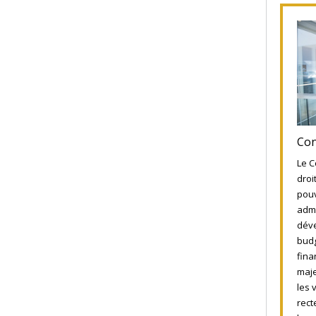
Con
Le C
droi
pouv
admi
déve
budg
fina
maje
les 
rect