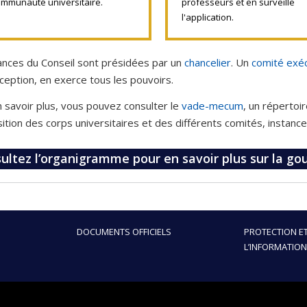
ommunauté universitaire.
professeurs et en surveille
l'application.
nces du Conseil sont présidées par un
chancelier
. Un
comité exéc
ception, en exerce tous les pouvoirs.
 savoir plus, vous pouvez consulter le
vade-mecum
, un répertoi
tion des corps universitaires et des différents comités, instanc
ultez l’organigramme pour en savoir plus sur la go
DOCUMENTS OFFICIELS
PROTECTION ET
L’INFORMATION