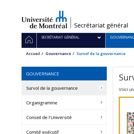
Passer
au
contenu
/
Secrétariat général
Navigation
ACCUEIL
SECRÉTARIAT GÉNÉRAL
GOUVERNANC
principale
Accueil
Gouvernance
Survol de la gouvernance
GOUVERNANCE
Sur
Survol de la gouvernance
Voici u
Organigramme
Conseil de l'Université
Comité exécutif