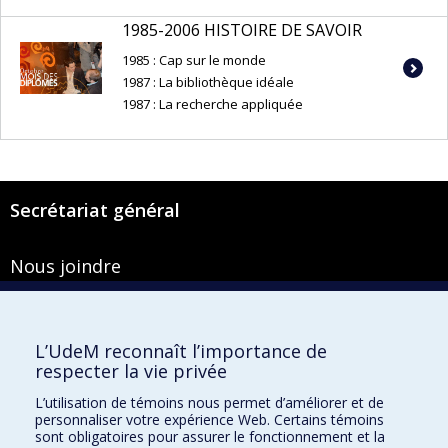
1985-2006 HISTOIRE DE SAVOIR
1985 : Cap sur le monde
1987 : La bibliothèque idéale
1987 : La recherche appliquée
Secrétariat général
Nous joindre
Pavillon Roger-Gaudry
2900, boulevard Édouard-Montpetit
Bureau Y-100-1
L’UdeM reconnaît l’importance de
Montréal (Québec) H3T 1J4
respecter la vie privée
Courriel :
secretariat-general@umontreal.ca
L’utilisation de témoins nous permet d’améliorer et de
personnaliser votre expérience Web. Certains témoins
Admission
sont obligatoires pour assurer le fonctionnement et la