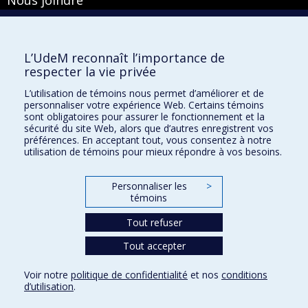
Pavillon Roger-Gaudry
2900, boulevard Édouard-Montpetit
Bureau Y-100-1
L’UdeM reconnaît l’importance de
Montréal (Québec) H3T 1J4
respecter la vie privée
Courriel :
secretariat-general@umontreal.ca
L’utilisation de témoins nous permet d’améliorer et de
personnaliser votre expérience Web. Certains témoins
Admission
sont obligatoires pour assurer le fonctionnement et la
sécurité du site Web, alors que d’autres enregistrent vos
Plan du site
préférences. En acceptant tout, vous consentez à notre
utilisation de témoins pour mieux répondre à vos besoins.
Accessibilité
Plan du campus
Personnaliser les
>
témoins
Accès au portail sécurisé du Secrétariat général
Recherche dans le vade-mecum
Tout refuser
Tout accepter
Privacy
Voir notre
politique de confidentialité
et nos
conditions
Terms of use
d’utilisation
.
Paramètres des témoins