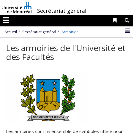
Passer
/
Secrétariat général
au
contenu
Liens 
R
Menu
N
Accueil
Secrétariat général
Armoiries
Les armoiries de l'Université et
des Facultés
Les armoiries sont un ensemble de symboles utilisé pour