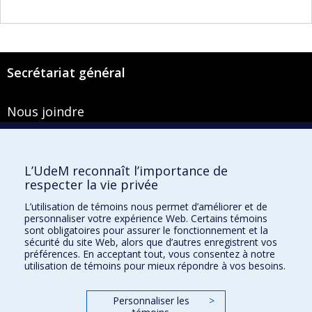
Secrétariat général
Nous joindre
Pavillon Roger-Gaudry
2900, boulevard Édouard-Montpetit
Bureau Y-100-1
L’UdeM reconnaît l’importance de
Montréal (Québec) H3T 1J4
respecter la vie privée
Courriel :
secretariat-general@umontreal.ca
L’utilisation de témoins nous permet d’améliorer et de
personnaliser votre expérience Web. Certains témoins
Admission
sont obligatoires pour assurer le fonctionnement et la
sécurité du site Web, alors que d’autres enregistrent vos
Plan du site
préférences. En acceptant tout, vous consentez à notre
utilisation de témoins pour mieux répondre à vos besoins.
Accessibilité
Plan du campus
Personnaliser les
>
Accès au portail sécurisé du Secrétariat général