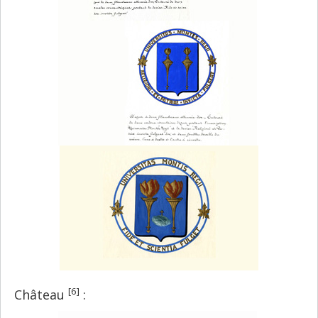
[6]
Château
: