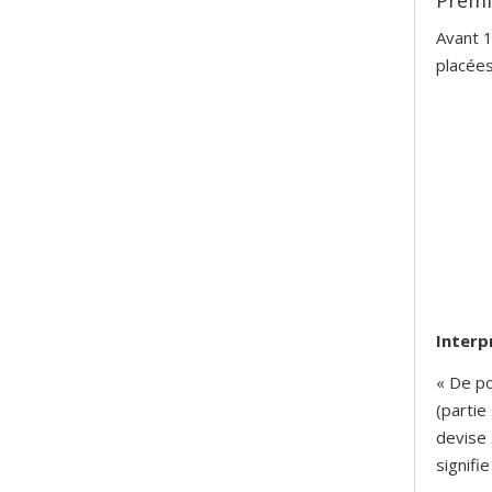
Avant 1
placées
Interp
« De po
(partie
devise
signifi