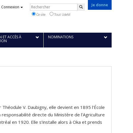
Je donne
Rechercher
Connexion
Rechercher
Ce site
Tout UdeM
 ET ACCÈS À
NOMINATIONS
TION
 Théodule V. Daubigny, elle devient en 1895 l'École
esponsabilité directe du Ministère de l’Agriculture
tréal en 1920. Elle s’installe alors à Oka et prends