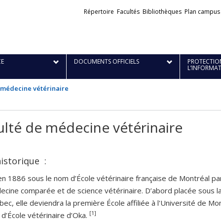
Liens
Répertoire
Facultés
Bibliothèques
Plan campus
externes
E
DOCUMENTS OFFICIELS
PROTECTION
L’INFORMA
 médecine vétérinaire
ulté de médecine vétérinaire
historique :
n 1886 sous le nom d’École vétérinaire française de Montréal par
cine comparée et de science vétérinaire. D’abord placée sous la r
ec, elle deviendra la première École affiliée à l'Université de Mon
[1]
d’École vétérinaire d’Oka.