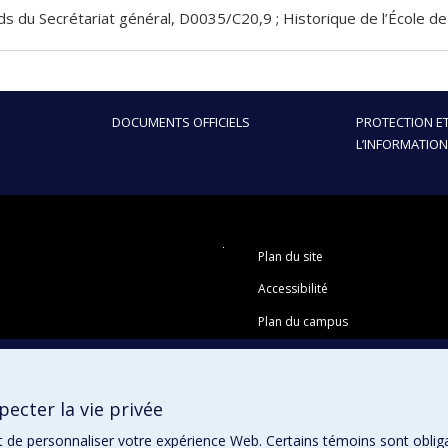
ds du Secrétariat général, D0035/C20,9 ; Historique de l’École 
DOCUMENTS OFFICIELS
PROTECTION ET
L’INFORMATION
Plan du site
Accessibilité
Plan du campus
ecter la vie privée
t de personnaliser votre expérience Web. Certains témoins sont oblig