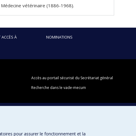
de Médecine vétérinaire (1886-1968).
 ACCÈS À
NOMINATIONS
Accès au portail sécurisé du Secrétariat général
Recherche dans le vade-mecum
atoires pour assurer le fonctionnement et la