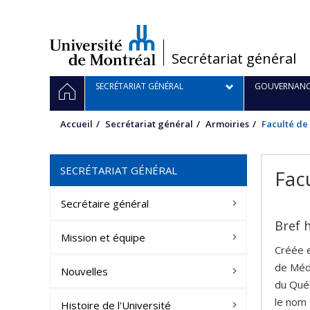
Passer
au
contenu
/
Secrétariat général
Navigation
ACCUEIL
SECRÉTARIAT GÉNÉRAL
GOUVERNANC
principale
Accueil
Secrétariat général
Armoiries
Faculté de
SECRÉTARIAT GÉNÉRAL
Fac
Secrétaire général
Bref 
Mission et équipe
Créée e
de Méde
Nouvelles
du Québ
le nom 
Histoire de l'Université