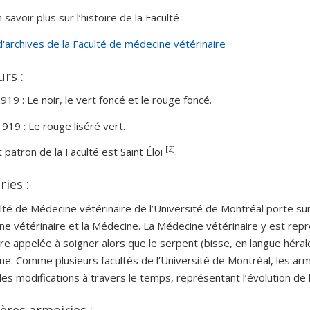
savoir plus sur l’histoire de la Faculté :
'archives de la Faculté de médecine vétérinaire
rs :
919 : Le noir, le vert foncé et le rouge foncé.
919 : Le rouge liséré vert.
[2]
t patron de la Faculté est Saint Éloi
.
ries :
lté de Médecine vétérinaire de l’Université de Montréal porte s
e vétérinaire et la Médecine. La Médecine vétérinaire y est représ
re appelée à soigner alors que le serpent (bisse, en langue héra
e. Comme plusieurs facultés de l’Université de Montréal, les arm
es modifications à travers le temps, représentant l’évolution de l
ères armoiries :