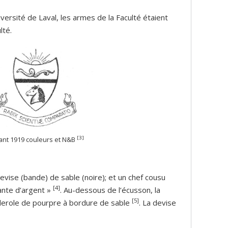
iversité de Laval, les armes de la Faculté étaient
lté.
[3]
vant 1919 couleurs et N&B
evise (bande) de sable (noire); et un chef cousu
[4]
pante d’argent »
. Au-dessous de l’écusson, la
[5]
nderole de pourpre à bordure de sable
. La devise