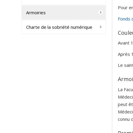
Pour en 
Armoiries
Fonds d
Charte de la sobriété numérique
Couleu
Avant 1
Après 1
Le sain
Armoi
La Facu
Médecin
peut êt
Médecin
connu d
Premi