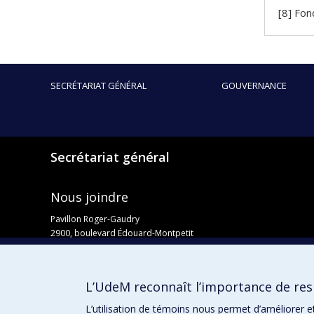
[8] Fon
SECRÉTARIAT GÉNÉRAL
GOUVERNANCE
Secrétariat général
Nous joindre
Pavillon Roger-Gaudry
2900, boulevard Édouard-Montpetit
Bureau Y-100-1
Montréal (Québec) H3T 1J4
Courriel :
secretariat-general@umontreal.ca
L’UdeM reconnaît l’importance de resp
Admission
L’utilisation de témoins nous permet d’améliorer e