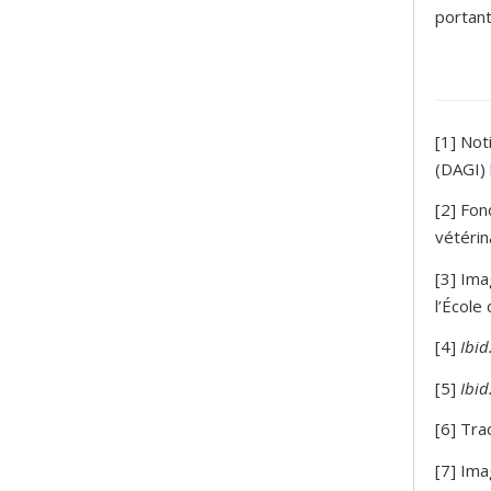
portant
[1] Not
(DAGI)
[2] Fon
vétérin
[3] Ima
l’École
[4]
Ibid
[5]
Ibid
[6] Tra
[7] Ima