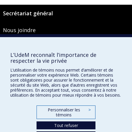
Secrétariat général
Nous joindre
Pavillon Roger-Gaudry
2900, boulevard Édouard-Montpetit
Bureau Y-100-1
L’UdeM reconnaît l’importance de
Montréal (Québec) H3T 1J4
respecter la vie privée
Courriel :
secretariat-general@umontreal.ca
L’utilisation de témoins nous permet d’améliorer et de
personnaliser votre expérience Web. Certains témoins
Admission
sont obligatoires pour assurer le fonctionnement et la
sécurité du site Web, alors que d’autres enregistrent vos
Plan du site
préférences. En acceptant tout, vous consentez à notre
utilisation de témoins pour mieux répondre à vos besoins.
Accessibilité
Plan du campus
Personnaliser les
>
témoins
Accès au portail sécurisé du Secrétariat général
Recherche dans le vade-mecum
Tout refuser