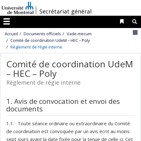
Passer
/
Secrétariat général
au
contenu
Liens 
R
Menu
N
Accueil
Documents officiels
Vade-mecum
Comité de coordination UdeM – HEC – Poly
Règlement de régie interne
Comité de coordination UdeM
– HEC – Poly
Règlement de régie interne
1. Avis de convocation et envoi des
documents
1.1. Toute séance ordinaire ou extraordinaire du Comité
de coordination est convoquée par un avis écrit au moins
sept jours avant la date fixée pour la tenue de celle-ci. Cet