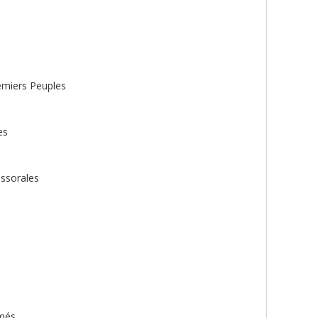
remiers Peuples
es
essorales
ômés