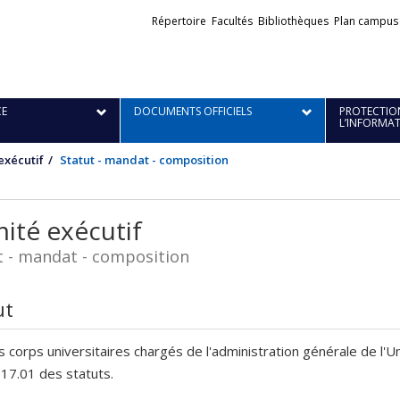
Liens
Répertoire
Facultés
Bibliothèques
Plan campus
externes
E
DOCUMENTS OFFICIELS
PROTECTION
L’INFORMA
exécutif
Statut - mandat - composition
ité exécutif
t - mandat - composition
ut
s corps universitaires chargés de l'administration générale de l
e 17.01 des statuts.