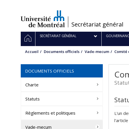
Passer
au
contenu
/
Secrétariat général
Navigation
ACCUEIL
SECRÉTARIAT GÉNÉRAL
GOUVERNANC
principale
Accueil
Documents officiels
Vade-mecum
Comité 
DOCUMENTS OFFICIELS
Com
Statu
Charte
Stat
Statuts
Règlements et politiques
L'un de
l'articl
Vade-mecum