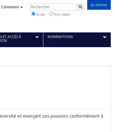
Je donne
Rechercher
Connexion
Rechercher
Ce site
Tout UdeM
 ET ACCÈS À
NOMINATIONS
TION
'Université et exerçant ses pouvoirs conformément à