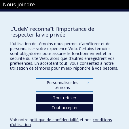
Nous joindre
Pavillon Roger-Gaudry
2900, boulevard Édouard-Montpetit
Bureau Y-100-1
L’UdeM reconnaît l’importance de
Montréal (Québec) H3T 1J4
respecter la vie privée
Courriel :
secretariat-general@umontreal.ca
L’utilisation de témoins nous permet d’améliorer et de
personnaliser votre expérience Web. Certains témoins
Admission
sont obligatoires pour assurer le fonctionnement et la
sécurité du site Web, alors que d’autres enregistrent vos
Plan du site
préférences. En acceptant tout, vous consentez à notre
utilisation de témoins pour mieux répondre à vos besoins.
Accessibilité
Plan du campus
Personnaliser les
>
Accès au portail sécurisé du Secrétariat général
témoins
Recherche dans le vade-mecum
Tout refuser
Tout accepter
Privacy
Voir notre
politique de confidentialité
et nos
conditions
Terms of use
d’utilisation
.