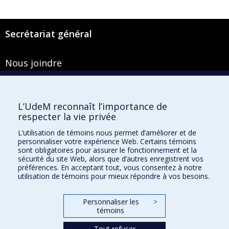
Secrétariat général
Nous joindre
Pavillon Roger-Gaudry
2900, boulevard Édouard-Montpetit
Bureau Y-100-1
L’UdeM reconnaît l’importance de
Montréal (Québec) H3T 1J4
respecter la vie privée
Courriel :
secretariat-general@umontreal.ca
L’utilisation de témoins nous permet d’améliorer et de
personnaliser votre expérience Web. Certains témoins
Admission
sont obligatoires pour assurer le fonctionnement et la
sécurité du site Web, alors que d’autres enregistrent vos
Plan du site
préférences. En acceptant tout, vous consentez à notre
utilisation de témoins pour mieux répondre à vos besoins.
Accessibilité
Plan du campus
Personnaliser les
>
Accès au portail sécurisé du Secrétariat général
témoins
Recherche dans le vade-mecum
Tout refuser