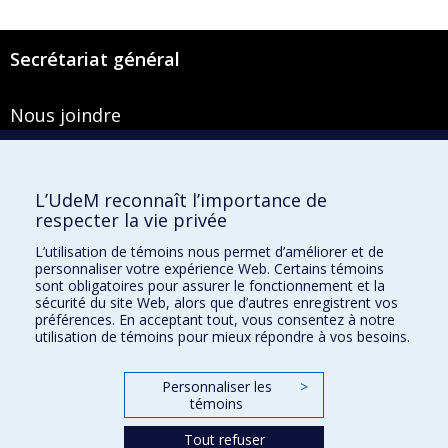
Secrétariat général
Nous joindre
Pavillon Roger-Gaudry
2900, boulevard Édouard-Montpetit
Bureau Y-100-1
L’UdeM reconnaît l’importance de
Montréal (Québec) H3T 1J4
respecter la vie privée
Courriel :
secretariat-general@umontreal.ca
L’utilisation de témoins nous permet d’améliorer et de
personnaliser votre expérience Web. Certains témoins
Admission
sont obligatoires pour assurer le fonctionnement et la
sécurité du site Web, alors que d’autres enregistrent vos
Plan du site
préférences. En acceptant tout, vous consentez à notre
utilisation de témoins pour mieux répondre à vos besoins.
Accessibilité
Plan du campus
Personnaliser les
>
témoins
Accès au portail sécurisé du Secrétariat général
Recherche dans le vade-mecum
Tout refuser