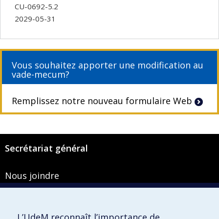
CU-0692-5.2
2029-05-31
Vous souhaitez apporter une modification au
vade-mecum?
Remplissez notre nouveau formulaire Web
Secrétariat général
Nous joindre
Pavillon Roger-Gaudry
2900, boulevard Édouard-Montpetit
Bureau Y-100-1
L’UdeM reconnaît l’importance de