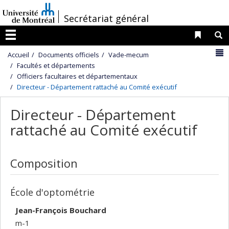
Passer
/
Secrétariat général
au
contenu
Liens 
R
Menu
N
Accueil
Documents officiels
Vade-mecum
Facultés et départements
Officiers facultaires et départementaux
Directeur - Département rattaché au Comité exécutif
Directeur - Département
rattaché au Comité exécutif
Composition
École d'optométrie
Jean-François Bouchard
m-1