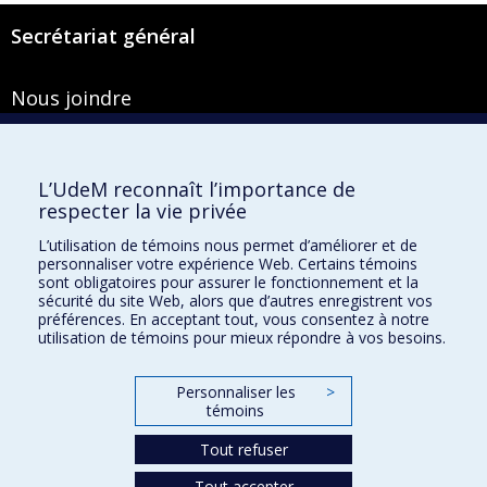
Secrétariat général
Nous joindre
Pavillon Roger-Gaudry
2900, boulevard Édouard-Montpetit
Bureau Y-100-1
L’UdeM reconnaît l’importance de
Montréal (Québec) H3T 1J4
respecter la vie privée
Courriel :
secretariat-general@umontreal.ca
L’utilisation de témoins nous permet d’améliorer et de
personnaliser votre expérience Web. Certains témoins
Admission
sont obligatoires pour assurer le fonctionnement et la
sécurité du site Web, alors que d’autres enregistrent vos
Plan du site
préférences. En acceptant tout, vous consentez à notre
utilisation de témoins pour mieux répondre à vos besoins.
Accessibilité
Plan du campus
Personnaliser les
>
témoins
Accès au portail sécurisé du Secrétariat général
Recherche dans le vade-mecum
Tout refuser
Tout accepter