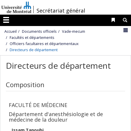
Passer
/
Secrétariat général
au
contenu
Liens 
R
Menu
N
Accueil
Documents officiels
Vade-mecum
Facultés et départements
Officiers facultaires et départementaux
Directeurs de département
Directeurs de département
Composition
FACULTÉ DE MÉDECINE
Département d'anesthésiologie et de
médecine de la douleur
Issam Tanoubi