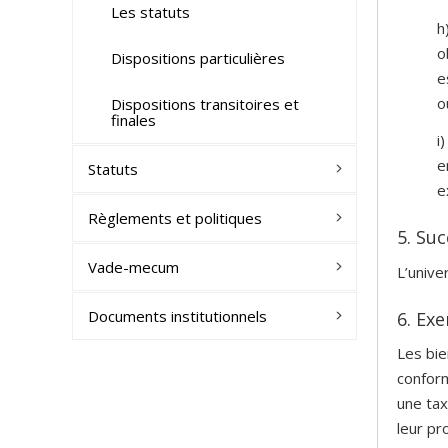
Les statuts
h
o
Dispositions particulières
e
o
Dispositions transitoires et
finales
i
e
Statuts
e
Règlements et politiques
5. Su
Vade-mecum
L’unive
Documents institutionnels
6. Ex
Les bie
conform
une tax
leur pr