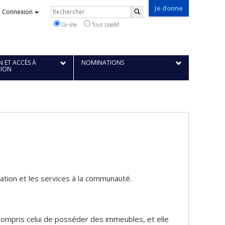
Je donne
Rechercher
Connexion
Rechercher
Ce site
Tout UdeM
 ET ACCÈS À
NOMINATIONS
TION
éation et les services à la communauté.
y compris celui de posséder des immeubles, et elle