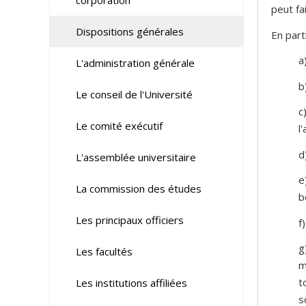
corporation
peut fa
Dispositions générales
En parti
a
L'administration générale
b
Le conseil de l'Université
c
Le comité exécutif
l
d
L'assemblée universitaire
e
La commission des études
b
Les principaux officiers
f
g
Les facultés
m
t
Les institutions affiliées
s