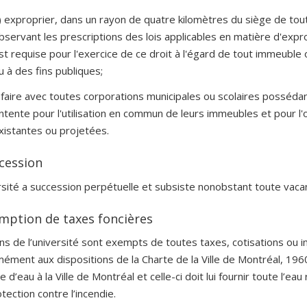
) exproprier, dans un rayon de quatre kilomètres du siège de tout
bservant les prescriptions des lois applicables en matière d'expro
st requise pour l'exercice de ce droit à l'égard de tout immeuble 
u à des fins publiques;
) faire avec toutes corporations municipales ou scolaires possé
ntente pour l'utilisation en commun de leurs immeubles et pour l'
xistantes ou projetées.
ccession
rsité a succession perpétuelle et subsiste nonobstant toute vaca
emption de taxes foncières
ns de l’université sont exempts de toutes taxes, cotisations ou i
ément aux dispositions de la Charte de la Ville de Montréal, 196
e d’eau à la Ville de Montréal et celle-ci doit lui fournir toute l’ea
otection contre l’incendie.