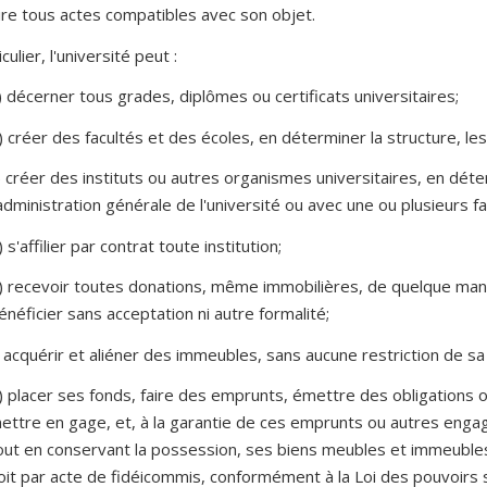
ire tous actes compatibles avec son objet.
culier, l'université peut :
) décerner tous grades, diplômes ou certificats universitaires;
) créer des facultés et des écoles, en déterminer la structure, les 
) créer des instituts ou autres organismes universitaires, en déter
'administration générale de l'université ou avec une ou plusieurs fac
) s'affilier par contrat toute institution;
) recevoir toutes donations, même immobilières, de quelque mani
énéficier sans acceptation ni autre formalité;
) acquérir et aliéner des immeubles, sans aucune restriction de sa
) placer ses fonds, faire des emprunts, émettre des obligations ou
ettre en gage, et, à la garantie de ces emprunts ou autres eng
out en conservant la possession, ses biens meubles et immeubles,
oit par acte de fidéicommis, conformément à la Loi des pouvoirs 