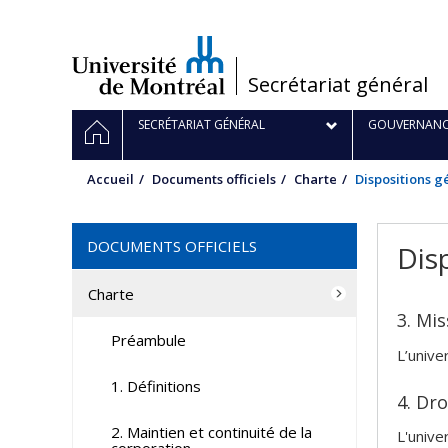
Passer
au
contenu
/
Secrétariat général
Navigation
ACCUEIL
SECRÉTARIAT GÉNÉRAL
GOUVERNANC
principale
Accueil
Documents officiels
Charte
Dispositions g
DOCUMENTS OFFICIELS
Dis
Charte
3. Mis
Préambule
L’unive
1. Définitions
4. Dro
2. Maintien et continuité de la
L'unive