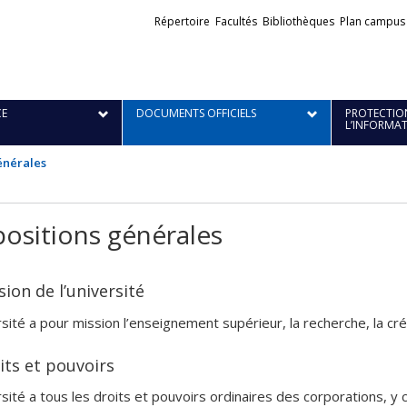
Liens
Répertoire
Facultés
Bibliothèques
Plan campus
externes
E
DOCUMENTS OFFICIELS
PROTECTION
L’INFORMA
énérales
positions générales
sion de l’université
rsité a pour mission l’enseignement supérieur, la recherche, la cr
its et pouvoirs
rsité a tous les droits et pouvoirs ordinaires des corporations, 