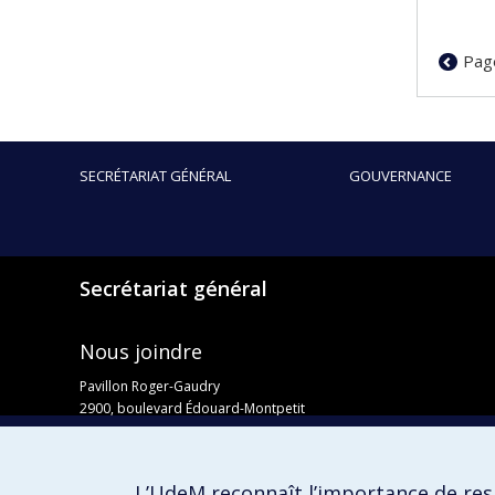
Pag
SECRÉTARIAT GÉNÉRAL
GOUVERNANCE
Secrétariat général
Nous joindre
Pavillon Roger-Gaudry
2900, boulevard Édouard-Montpetit
Bureau Y-100-1
Montréal (Québec) H3T 1J4
Courriel :
secretariat-general@umontreal.ca
L’UdeM reconnaît l’importance de resp