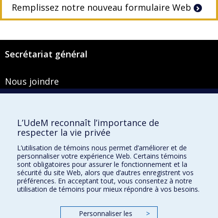
Remplissez notre nouveau formulaire Web
Secrétariat général
Nous joindre
Pavillon Roger-Gaudry
2900, boulevard Édouard-Montpetit
Bureau Y-100-1
L’UdeM reconnaît l’importance de
Montréal (Québec) H3T 1J4
respecter la vie privée
Courriel :
secretariat-general@umontreal.ca
L’utilisation de témoins nous permet d’améliorer et de
personnaliser votre expérience Web. Certains témoins
Admission
sont obligatoires pour assurer le fonctionnement et la
sécurité du site Web, alors que d’autres enregistrent vos
Plan du site
préférences. En acceptant tout, vous consentez à notre
utilisation de témoins pour mieux répondre à vos besoins.
Accessibilité
Plan du campus
Personnaliser les
>