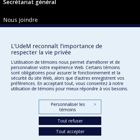
Secrétariat général
Nous joindre
Pavillon Roger-Gaudry
2900, boulevard Édouard-Montpetit
Bureau Y-100-1
L’UdeM reconnaît l’importance de
Montréal (Québec) H3T 1J4
respecter la vie privée
Courriel :
secretariat-general@umontreal.ca
L’utilisation de témoins nous permet d’améliorer et de
personnaliser votre expérience Web. Certains témoins
Admission
sont obligatoires pour assurer le fonctionnement et la
sécurité du site Web, alors que d’autres enregistrent vos
Plan du site
préférences. En acceptant tout, vous consentez à notre
utilisation de témoins pour mieux répondre à vos besoins.
Accessibilité
Plan du campus
Personnaliser les
>
témoins
Accès au portail sécurisé du Secrétariat général
Recherche dans le vade-mecum
Tout refuser
Tout accepter