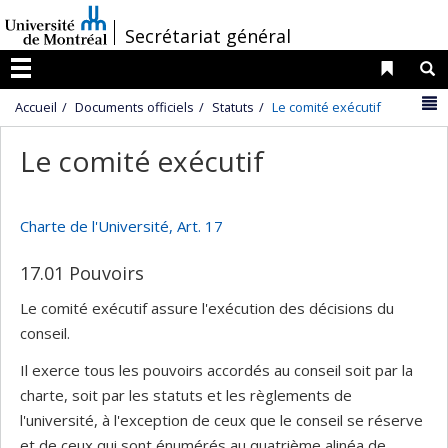
Passer
/
Secrétariat général
au
contenu
Liens 
R
Menu
N
Accueil
Documents officiels
Statuts
Le comité exécutif
Le comité exécutif
Charte de l'Université, Art. 17
17.01 Pouvoirs
Le comité exécutif assure l'exécution des décisions du
conseil.
Il exerce tous les pouvoirs accordés au conseil soit par la
charte, soit par les statuts et les règlements de
l'université, à l'exception de ceux que le conseil se réserve
et de ceux qui sont énumérés au quatrième alinéa de