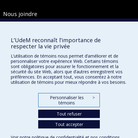
Nous joindre
Pavillon Roger-Gaudry
2900, boulevard Édouard-Montpetit
Bureau Y-100-1
L’UdeM reconnaît l’importance de
Montréal (Québec) H3T 1J4
respecter la vie privée
Courriel :
secretariat-general@umontreal.ca
L’utilisation de témoins nous permet d’améliorer et de
personnaliser votre expérience Web. Certains témoins
Admission
sont obligatoires pour assurer le fonctionnement et la
sécurité du site Web, alors que d’autres enregistrent vos
Plan du site
préférences. En acceptant tout, vous consentez à notre
utilisation de témoins pour mieux répondre à vos besoins.
Accessibilité
Plan du campus
Personnaliser les
>
Accès au portail sécurisé du Secrétariat général
témoins
Recherche dans le vade-mecum
Tout refuser
Tout accepter
Confidentialité
Voir notre
politique de confidentialité
et nos
conditions