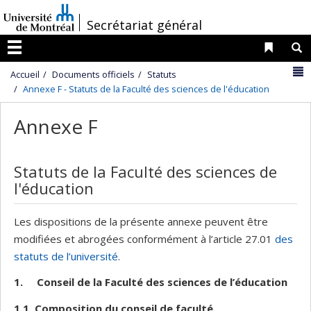
Passer
/
Secrétariat général
au
contenu
Liens 
R
Menu
N
Accueil
Documents officiels
Statuts
Annexe F - Statuts de la Faculté des sciences de l'éducation
Annexe F
Statuts de la Faculté des sciences de
l'éducation
Les dispositions de la présente annexe peuvent être
modifiées et abrogées conformément à l’article 27.01
des
statuts de l’université
.
1.
Conseil de la Faculté des sciences de l’éducation
1.1
Composition du conseil de faculté