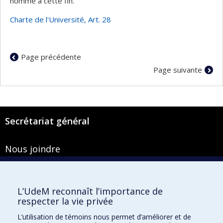
nommé à cette fin.
Charte de l'Université, Art. 28
Page précédente
Page suivante
Secrétariat général
Nous joindre
Pavillon Roger-Gaudry
2900, boulevard Édouard-Montpetit
Bureau Y-100-1
L’UdeM reconnaît l’importance de
Montréal (Québec) H3T 1J4
respecter la vie privée
Courriel :
secretariat-general@umontreal.ca
L’utilisation de témoins nous permet d’améliorer et de