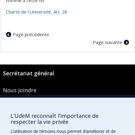
nommé à cette fin.
Charte de l'Université, Art. 28
Page précédente
Page suivante
Secrétariat général
Nous joindre
Pavillon Roger-Gaudry
2900, boulevard Édouard-Montpetit
Bureau Y-100-1
L’UdeM reconnaît l’importance de
Montréal (Québec) H3T 1J4
respecter la vie privée
Courriel :
secretariat-general@umontreal.ca
L’utilisation de témoins nous permet d’améliorer et de