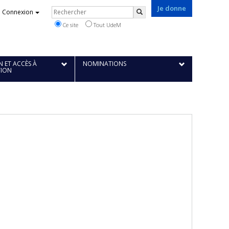
Je donne
Rechercher
Connexion
Rechercher
Ce site
Tout UdeM
 ET ACCÈS À
NOMINATIONS
TION