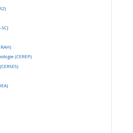
R2)
R-SC)
CERAH)
chologie (CEREP)
 (CERSES)
DEA)