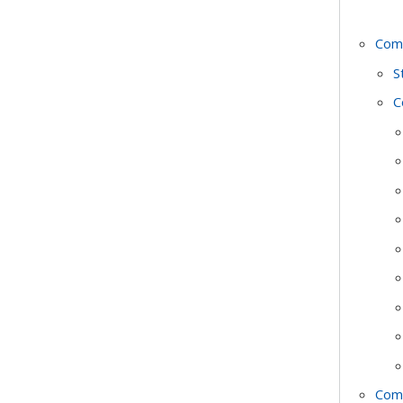
Com
S
C
Comi