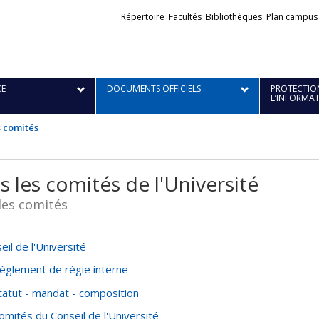
Liens
Répertoire
Facultés
Bibliothèques
Plan campus
externes
E
DOCUMENTS OFFICIELS
PROTECTION
L’INFORMA
s comités
s les comités de l'Université
les comités
eil de l'Université
èglement de régie interne
tatut - mandat - composition
omités du Conseil de l'Université