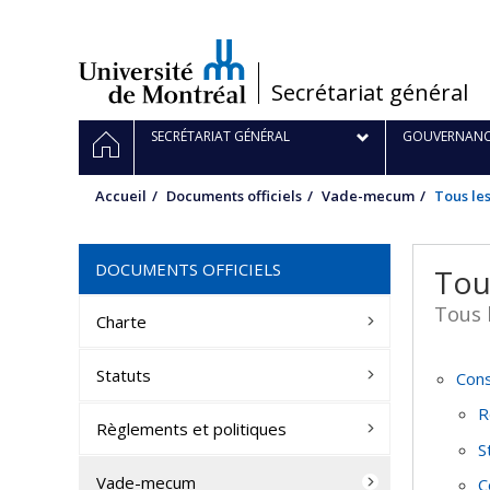
Passer
au
contenu
/
Secrétariat général
Navigation
ACCUEIL
SECRÉTARIAT GÉNÉRAL
GOUVERNANC
principale
Accueil
Documents officiels
Vade-mecum
Tous le
DOCUMENTS OFFICIELS
Tou
Tous 
Charte
Statuts
Cons
R
Règlements et politiques
S
Vade-mecum
C