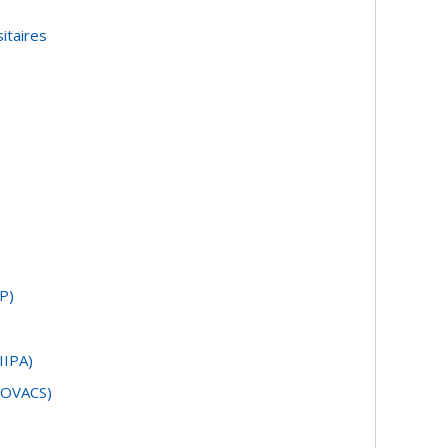
itaires
P)
IIPA)
(COVACS)